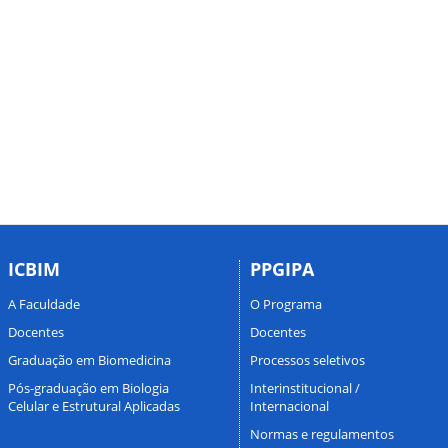
ICBIM
PPGIPA
A Faculdade
O Programa
Docentes
Docentes
Graduação em Biomedicina
Processos seletivos
Pós-graduação em Biologia
Interinstitucional /
Celular e Estrutural Aplicadas
Internacional
Normas e regulamentos