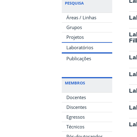
La
PESQUISA
Áreas / Linhas
La
Grupos
La
Projetos
Fi
Laboratórios
La
Publicações
La
MEMBROS
La
Docentes
Discentes
La
Egressos
La
Técnicos
Pós-doutorandos