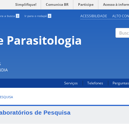
Simplifique!
Comunica BR
Participe
Acesso à infor
ACESSIBILIDADE
ALTO CO
ara a busca
3
Ir para o rodapé
4
 Parasitologia
Buscar
S
NDIA
Serviços
Telefones
Perguntas
ESQUISA
aboratórios de Pesquisa