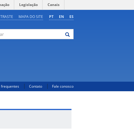
mação
Legislação
Canais
NTRASTE
MAPA DO SITE
PT
EN
ES
 frequentes
Contato
Fale conosco