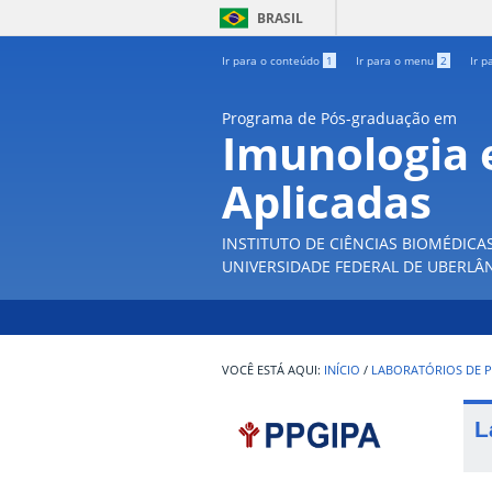
BRASIL
Ir para o conteúdo
1
Ir para o menu
2
Ir p
Programa de Pós-graduação em
Imunologia e
Aplicadas
INSTITUTO DE CIÊNCIAS BIOMÉDICA
UNIVERSIDADE FEDERAL DE UBERLÂ
INÍCIO
/
LABORATÓRIOS DE P
L