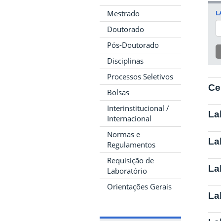
L
Mestrado
Doutorado
Pós-Doutorado
Disciplinas
Processos Seletivos
Ce
Bolsas
Interinstitucional /
La
Internacional
Normas e
La
Regulamentos
Requisição de
La
Laboratório
Orientações Gerais
La