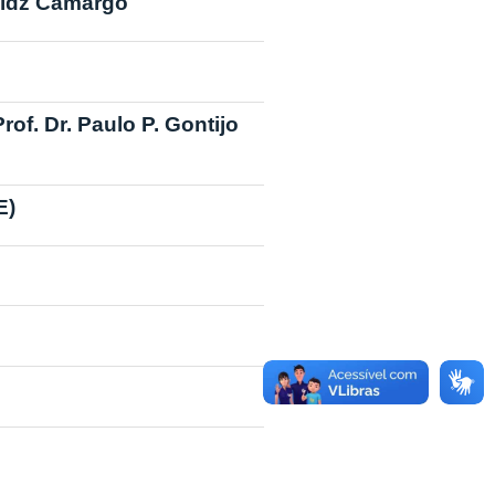
eldz Camargo
of. Dr. Paulo P. Gontijo
E)