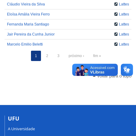
Cláudio Vieira da Silva
Lattes
Eloísa Amália Vieira Ferro
Lattes
Fernanda Maria Santiago
Lattes
Jair Pereira da Cunha Junior
Lattes
Marcelo Emilio Beletti
Lattes
1
2
3
próximo ›
fim »
Voltar para o topo
UFU
A Universidade