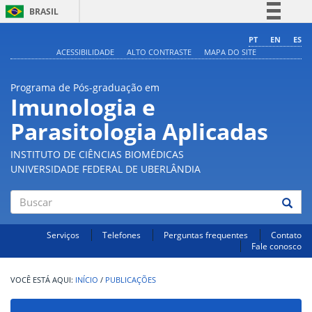
BRASIL
Simplifique!
PT
EN
ES
ACESSIBILIDADE
ALTO CONTRASTE
MAPA DO SITE
Comunica BR
Participe
Programa de Pós-graduação em
Acesso à informação
Imunologia e
Legislação
Parasitologia Aplicadas
Canais
INSTITUTO DE CIÊNCIAS BIOMÉDICAS
UNIVERSIDADE FEDERAL DE UBERLÂNDIA
Buscar
Serviços
Telefones
Perguntas frequentes
Contato
Fale conosco
INÍCIO
/
PUBLICAÇÕES