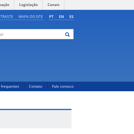
mação
Legislação
Canais
NTRASTE
MAPA DO SITE
PT
EN
ES
 frequentes
Contato
Fale conosco