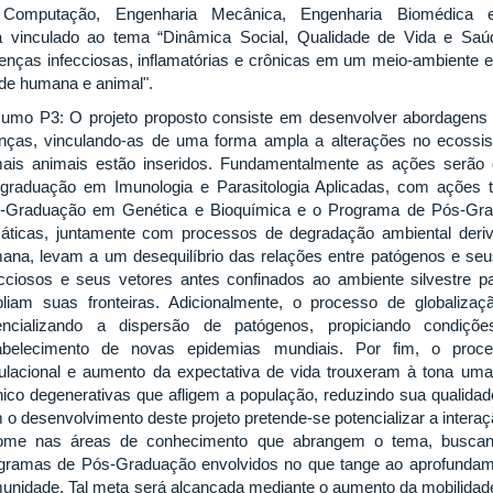
Computação, Engenharia Mecânica, Engenharia Biomédica 
á vinculado ao tema “Dinâmica Social, Qualidade de Vida e Saúd
enças infecciosas, inflamatórias e crônicas em um meio-ambiente 
de humana e animal".
umo P3: O projeto proposto consiste em desenvolver abordagens
nças, vinculando-as de uma forma ampla a alterações no ecoss
ais animais estão inseridos. Fundamentalmente as ações serão
graduação em Imunologia e Parasitologia Aplicadas, com ações
-Graduação em Genética e Bioquímica e o Programa de Pós-Gra
máticas, juntamente com processos de degradação ambiental deriva
ana, levam a um desequilíbrio das relações entre patógenos e seu
ecciosos e seus vetores antes confinados ao ambiente silvestre 
liam suas fronteiras. Adicionalmente, o processo de globali
encializando a dispersão de patógenos, propiciando condiç
abelecimento de novas epidemias mundiais. Por fim, o proce
ulacional e aumento da expectativa de vida trouxeram à tona uma 
nico degenerativas que afligem a população, reduzindo sua qualidad
 o desenvolvimento deste projeto pretende-se potencializar a interaç
ome nas áreas de conhecimento que abrangem o tema, buscand
gramas de Pós-Graduação envolvidos no que tange ao aprofundame
unidade. Tal meta será alcançada mediante o aumento da mobilidad