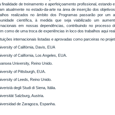
a finalidade de treinamento e aperfeiçoamento profissional, estand
uam atualmente no estado-da-arte na área de inserção dos objetivos
balhos realizados no âmbito dos Programas passarão por um au
unidade científica, à medida que seja viabilizado um aumen
ernacionais em nossas dependências, contribuindo no processo
im como de uma troca de experiências in loco dos trabalhos aqui rea
ituições internacionais listadas e aprovadas como parceiras no proje
iversity of Califórnia, Davis, EUA
iversity of California, Los Angeles, EUA.
wansea University, Reino Unido.
iversity of Pittsburgh, EUA.
iversity of Leeds, Reino Unido.
iveristà degli Studi di Siena, Itália.
iversität Salzburg, Austria.
niversidad de Zaragoza, Espanha.