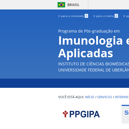
BRASIL
Ir para o conteúdo
1
Ir para o menu
2
Ir p
Programa de Pós-graduação em
Imunologia e
Aplicadas
INSTITUTO DE CIÊNCIAS BIOMÉDICA
UNIVERSIDADE FEDERAL DE UBERLÂ
INÍCIO
/
SERVICOS
/
INTERINS
S