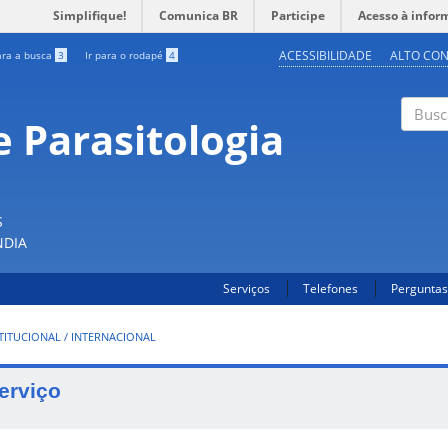
Simplifique!
Comunica BR
Participe
Acesso à infor
ACESSIBILIDADE
ALTO CO
ara a busca
3
Ir para o rodapé
4
 Parasitologia
Buscar
S
NDIA
Serviços
Telefones
Perguntas
TITUCIONAL / INTERNACIONAL
erviço