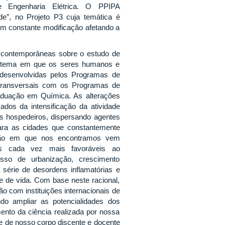
e Engenharia Elétrica. O PPIPA
e”, no Projeto P3 cuja temática é
em constante modificação afetando a
 contemporâneas sobre o estudo de
istema em que os seres humanos e
 desenvolvidas pelos Programas de
 transversais com os Programas de
duação em Química. As alterações
dos da intensificação da atividade
s hospedeiros, dispersando agentes
para as cidades que constantemente
zação em que nos encontramos vem
ões cada vez mais favoráveis ao
sso de urbanização, crescimento
série de desordens inflamatórias e
e de vida. Com base neste racional,
ão com instituições internacionais de
o ampliar as potencialidades dos
nto da ciência realizada por nossa
e de nosso corpo discente e docente