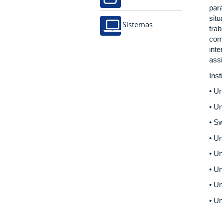
par
sit
Sistemas
tra
com
int
ass
Inst
• Un
• Un
• S
• Un
• Un
• Un
• Un
• U