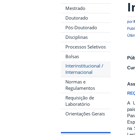
I
Mestrado
Doutorado
por
Pós-Doutorado
Publ
Últi
Disciplinas
Processos Seletivos
Bolsas
Púb
Interinstitucional /
Cur
Internacional
Normas e
Ass
Regulamentos
REQ
Requisição de
A U
Laboratório
paí
Orientações Gerais
Par
Esp
na 
Les