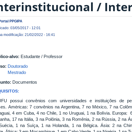
nterinstitucional / Int
Portal PPGIPA
icado: 03/05/2017 - 12:01
ma modificação: 21/02/2022 - 16:41
lico-alvo:
Estudante / Professor
so:
Doutorado
Mestrado
unto:
Documentos
UISITOS:
FU possui convênios com universidades e instituições de pe
ses. Américas: 7 convênios na Argentina, 7 no México, 7 na Colô
aguai, 4 em Cuba, 4 no Chile, 1 no Uruguai, 1 na Bolívia. Europa: 
anha, 17 na Itália, 3 na Polônia, 3 na Romênia, 2 na Rússia, 2 na Áu
Suécia, 1 na Suíça, 1 na Holanda, 1 na Bélgica. Ásia: 2 na Chi
te. África: 3 em Moçambique, 1 em Cabo Verde, 1 na Nigéria, 1 na Tu