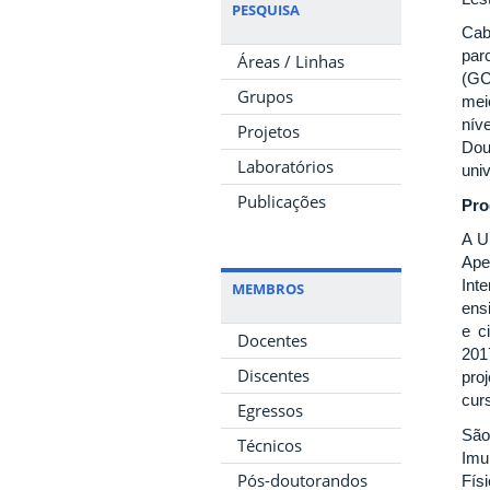
PESQUISA
Cab
par
Áreas / Linhas
(GC
Grupos
mei
nív
Projetos
Dou
Laboratórios
uni
Publicações
Pro
A U
Ape
Int
MEMBROS
ens
e c
Docentes
201
Discentes
pro
curs
Egressos
São
Técnicos
Imu
Pós-doutorandos
Fís