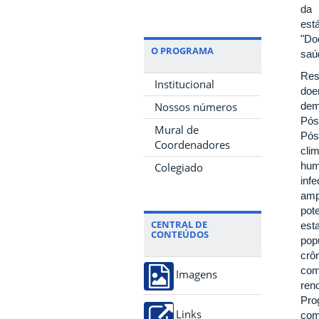
da 
est
"Do
O PROGRAMA
saú
Res
Institucional
doe
dem
Nossos números
Pós
Mural de
Pós
Coordenadores
cli
hum
Colegiado
inf
amp
pot
CENTRAL DE
est
CONTEÚDOS
pop
crô
com
Imagens
ren
Pro
com
Links