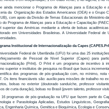
e ainda mencionar o Programa de Alianças para a Educação e
ceria da Organização dos Estados Americanos (OEA) e o Grupo Co
UB), com apoio da Divisão de Temas Educacionais do Ministério das
o do Programa de Alianças para a Educação e Capacitação (PAEC
el superior das Américas mediante a oferta de bolsas acadêmica
torado em Universidades Brasileiras. A Universidade Federal de U
versidades.
grama Institucional de Internacionalização da Capes (CAPES.Pr
niversidade Federal de Uberlândia (UFU) foi uma das 25 instituiçõ
rfeiçoamento de Pessoal de Nível Superior (Capes) para partic
ernacionalização (PrInt). O PrInt é um programa de incentivo à int
ino superior e institutos de pesquisa no Brasil que busca incremen
ientífica dos programas de pós-graduação com, no mínimo, nota 4
7. Os itens financiáveis são: auxílio para missões de trabalho no e
jetos, bolsas no exterior (doutorado sanduíche, professor visitan
os de curta duração), bolsas no Brasil (jovem talento, professor visi
 16 programas de pós-graduação na UFU que fazem parte do Cape
nologia e Parasitologia Aplicadas, Estudos Linguísticos, Geograf
ica, Engenharia Química, Genética e Bioquímica, Ecologia e Conser