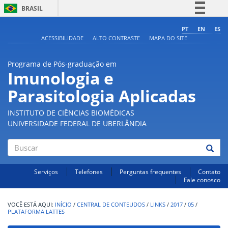
BRASIL
Simplifique!
PT
EN
ES
ACESSIBILIDADE
ALTO CONTRASTE
MAPA DO SITE
Comunica BR
Participe
Programa de Pós-graduação em
Acesso à informação
Imunologia e
Legislação
Parasitologia Aplicadas
Canais
INSTITUTO DE CIÊNCIAS BIOMÉDICAS
UNIVERSIDADE FEDERAL DE UBERLÂNDIA
Buscar
Serviços
Telefones
Perguntas frequentes
Contato
Fale conosco
INÍCIO
/
CENTRAL DE CONTEUDOS
/
LINKS
/
2017
/
05
/
PLATAFORMA LATTES