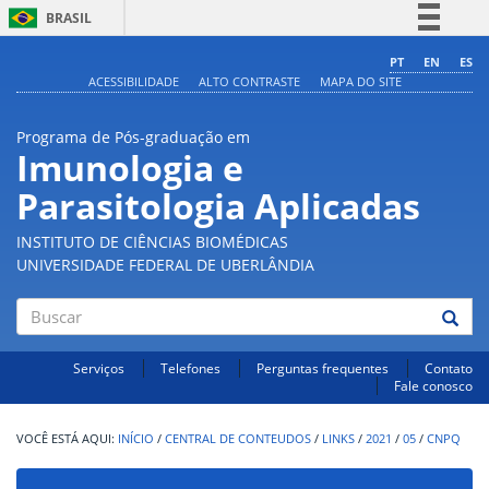
BRASIL
Simplifique!
PT
EN
ES
ACESSIBILIDADE
ALTO CONTRASTE
MAPA DO SITE
Comunica BR
Participe
Programa de Pós-graduação em
Acesso à informação
Imunologia e
Legislação
Parasitologia Aplicadas
Canais
INSTITUTO DE CIÊNCIAS BIOMÉDICAS
UNIVERSIDADE FEDERAL DE UBERLÂNDIA
Buscar
Serviços
Telefones
Perguntas frequentes
Contato
Fale conosco
INÍCIO
/
CENTRAL DE CONTEUDOS
/
LINKS
/
2021
/
05
/
CNPQ