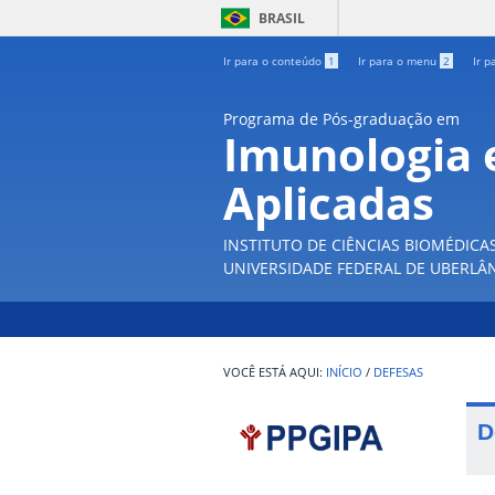
BRASIL
Ir para o conteúdo
1
Ir para o menu
2
Ir p
Programa de Pós-graduação em
Imunologia e
Aplicadas
INSTITUTO DE CIÊNCIAS BIOMÉDICA
UNIVERSIDADE FEDERAL DE UBERLÂ
INÍCIO
/
DEFESAS
D