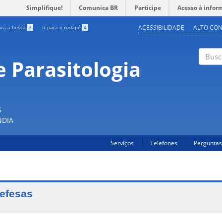
Simplifique!
Comunica BR
Participe
Acesso à infor
ACESSIBILIDADE
ALTO CO
ara a busca
3
Ir para o rodapé
4
 Parasitologia
Buscar
S
NDIA
Serviços
Telefones
Perguntas
efesas