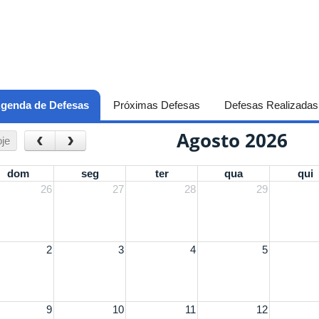
genda de Defesas
(aba ativa)
Próximas Defesas
Defesas Realizadas
Agosto 2026
‹
›
je
dom
seg
ter
qua
qui
26
27
28
29
2
3
4
5
9
10
11
12