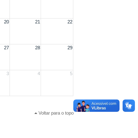
20
21
22
27
28
29
3
4
5
Voltar para o topo