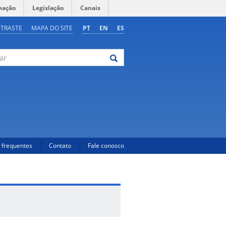
mação
Legislação
Canais
NTRASTE
MAPA DO SITE
PT
EN
ES
 frequentes
Contato
Fale conosco