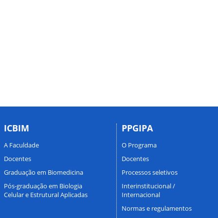
ICBIM
PPGIPA
A Faculdade
O Programa
Docentes
Docentes
Graduação em Biomedicina
Processos seletivos
Pós-graduação em Biologia
Interinstitucional /
Celular e Estrutural Aplicadas
Internacional
Normas e regulamentos