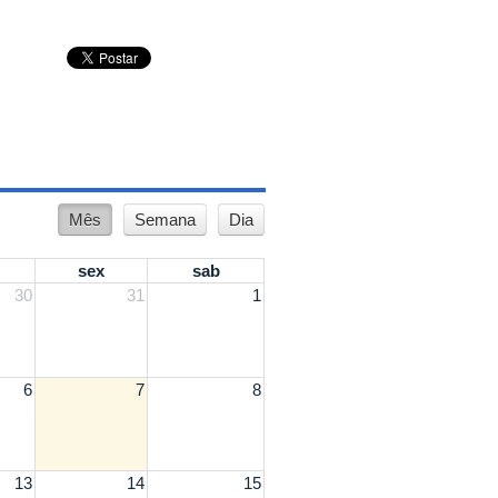
Mês
Semana
Dia
sex
sab
30
31
1
6
7
8
13
14
15