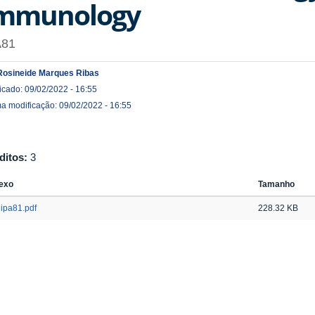
mmunology
A81
Rosineide Marques Ribas
icado: 09/02/2022 - 16:55
ma modificação: 09/02/2022 - 16:55
ditos:
3
exo
Tamanho
ipa81.pdf
228.32 KB