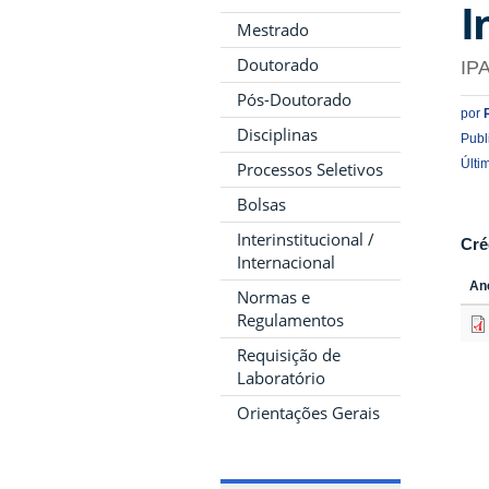
I
Mestrado
Doutorado
IP
Pós-Doutorado
por
Disciplinas
Publ
Últi
Processos Seletivos
Bolsas
Interinstitucional /
Cré
Internacional
An
Normas e
Regulamentos
Requisição de
Laboratório
Orientações Gerais