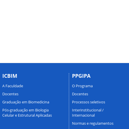
ICBIM
PPGIPA
A Faculdade
O Programa
Docentes
Docentes
Graduação em Biomedicina
Processos seletivos
Pós-graduação em Biologia
Interinstitucional /
Celular e Estrutural Aplicadas
Internacional
Normas e regulamentos