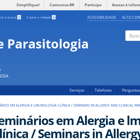
Simplifique!
Comunica BR
Participe
Acesso à infor
ACESSIBILIDADE
ALTO CO
ara a busca
3
Ir para o rodapé
4
 Parasitologia
Buscar
S
NDIA
Serviços
Telefones
Perguntas
ÁRIOS EM ALERGIA E LMUNOLOGIA CLÍNICA / SEMINARS IN ALLERGY AND CLINICAL 
eminários em Alergia e l
línica / Seminars in Allerg