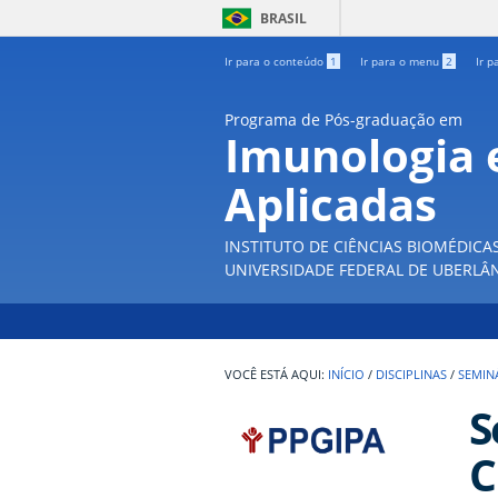
BRASIL
Ir para o conteúdo
1
Ir para o menu
2
Ir p
Programa de Pós-graduação em
Imunologia e
Aplicadas
INSTITUTO DE CIÊNCIAS BIOMÉDICA
UNIVERSIDADE FEDERAL DE UBERLÂ
INÍCIO
/
DISCIPLINAS
/
SEMIN
S
C