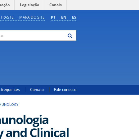
mação
Legislação
Canais
NTRASTE
MAPA DO SITE
PT
EN
ES
 frequentes
Contato
Fale conosco
IMMUNOLOGY
munologia
y and Clinical